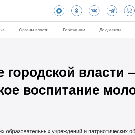
ске
Органы власти
Горожанам
Документы
е городской власти 
кое воспитание мол
их образовательных учреждений и патриотических о