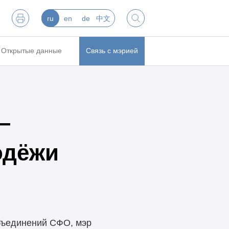
ru
en
de
中文
Открытые данные
Связь с мэрией
—
одёжи
бъединений СФО, мэр