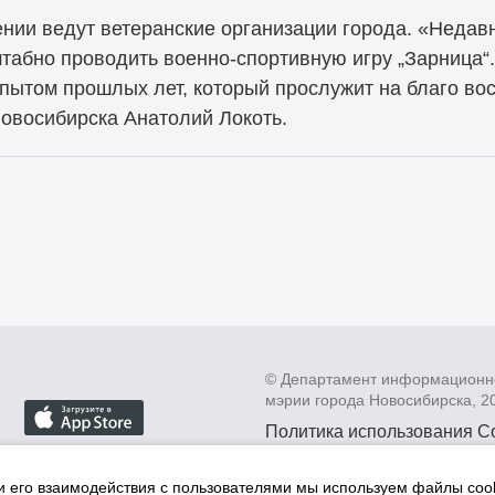
нии ведут ветеранские организации города. «Недавн
абно проводить военно-спортивную игру „Зарница“
ытом прошлых лет, который прослужит на благо во
овосибирска Анатолий Локоть.
© Департамент информационн
мэрии города Новосибирска, 2
Политика использования C
Политика по обработке пе
данных в информационных
и его взаимодействия с пользователями мы используем файлы cook