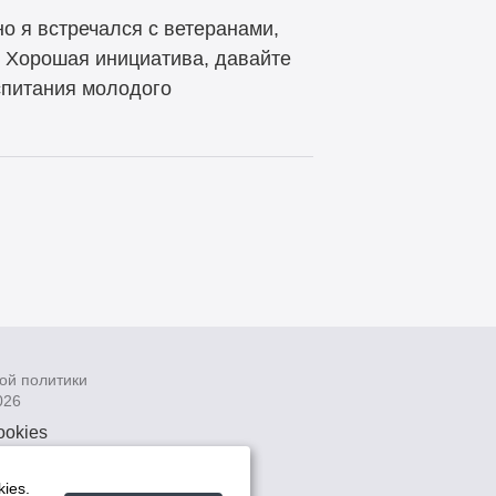
о я встречался с ветеранами,
. Хорошая инициатива, давайте
спитания молодого
ой политики
026
ookies
рсональных
 системах
ies.