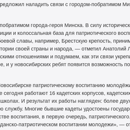
редложил наладить связи с городом-побратимом Ми
побратимом города-героя Минска. В силу историческ
диции и колоссальная база для патриотического во
оевой славы, например, Брестскую крепость, приним
стории своей страны и народа, — отметил Анатолий 
кими отношениями и подумаем, как эти связи укреп
е, и у новосибирских ребят появится возможность п
 Новосибирске патриотическому воспитанию молодёж
 сегодня работают 16 кадетских корпусов, кадетски
школах. И результат их работы нагляден: более дву
ю службу. Многие бывшие кадеты удостоены государ
стве воспитания, в первую очередь, патриотического.
ажданско-патриотическом воспитании молодежи», — о