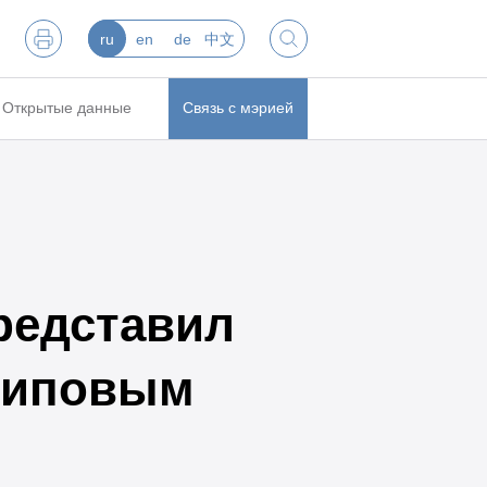
ru
en
de
中文
Открытые данные
Связь с мэрией
редставил
 типовым