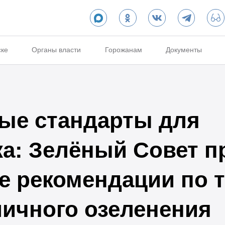
ске
Органы власти
Горожанам
Документы
ые стандарты для
а: Зелёный Совет п
е рекомендации по
ичного озеленения