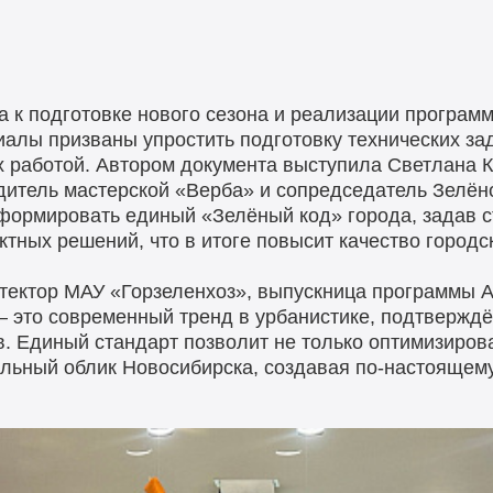
а к подготовке нового сезона и реализации програм
алы призваны упростить подготовку технических за
их работой. Автором документа выступила Светлана 
одитель мастерской «Верба» и сопредседатель Зелён
формировать единый «Зелёный код» города, задав 
ктных решений, что в итоге повысит качество городс
тектор МАУ «Горзеленхоз», выпускница программы А
— это современный тренд в урбанистике, подтвержд
в. Единый стандарт позволит не только оптимизиров
кальный облик Новосибирска, создавая по-настоящем