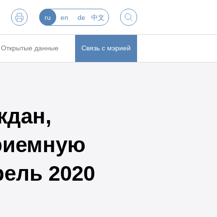
ru
en
de
中文
Открытые данные
Связь с мэрией
ждан,
риемную
рель 2020