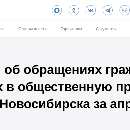
ске
Органы власти
Горожанам
Документы
об обращениях гра
х в общественную п
 Новосибирска за ап