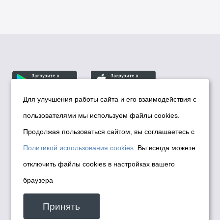
Для улучшения работы сайта и его взаимодействия с
пользователями мы используем файлы cookies.
© Департамент информационной политики мэрии
города Новосибирска, 2026
Продолжая пользоваться сайтом, вы соглашаетесь с
Политика использования Cookies
Политикой использования cookies
. Вы всегда можете
Политика по обработке персональных
отключить файлы cookies в настройках вашего
данных в информационных системах
браузера
мэрии города Новосибирска
Техническая поддержка сайта -
Принять
malinchukvl@mail.ru