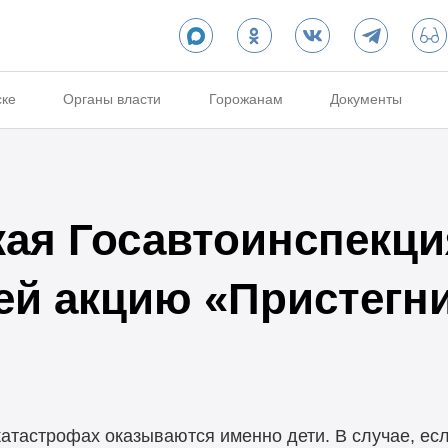
ске
Органы власти
Горожанам
Документы
ая Госавтоинспекци
ей акцию «Пристегни
тастрофах оказываются именно дети. В случае, есл