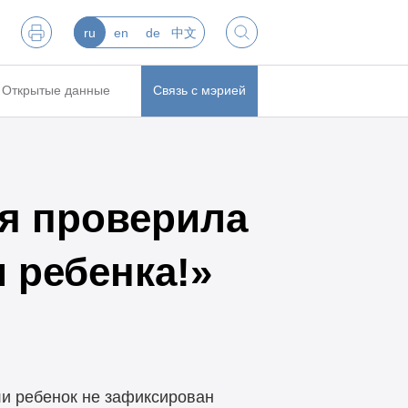
ru
en
de
中文
Открытые данные
Связь с мэрией
я проверила
 ребенка!»
и ребенок не зафиксирован