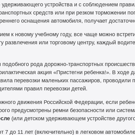
 удерживающего устройства и с соблюдением правил
ранспортных средств или при резком торможении поп
треннего оснащения автомобиля, получает достаточн
ием к новому учебному году, все чаще можно встрет
ту развлечения или торговому центру, каждый водит
 подобного рода дорожно-транспортных происшеств
илактическая акция «Пристегни ребенка!». В ходе д
авила перевозки маленьких пассажиров, проводили 
ителями правил перевозки детей.
ожного движения Российской Федерации, если ребен
рого предусмотрены ремни безопасности или система
есле
(или детском удерживающем устройстве другого
от 7 до 11 лет (включительно) в легковом автомобил