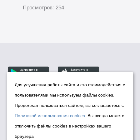
Просмотров: 254
Для улучшения работы сайта и его взаимодействия с
пользователями мы используем файлы cookies.
© Департамент информационной политики мэрии
города Новосибирска, 2026
Продолжая пользоваться сайтом, вы соглашаетесь с
Политика использования Cookies
Политикой использования cookies
. Вы всегда можете
Политика по обработке персональных
отключить файлы cookies в настройках вашего
данных в информационных системах
браузера
мэрии города Новосибирска